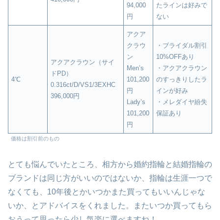
94,000
たラインは好みで
円
ない
アクア
クラウ
・ブライダル割引
ン
10%OFFあり
アクアクラウン（サイ
Men’s
・アクアクラウン
ドPD）
4℃
101,200
のすっきりしたラ
0.316ct/D/VS1/3EXHC
円
インが好み
396,000円
Lady’s
・メレダイヤ紛失
101,200
保証あり
円
価格は割引前のもの
とても悩んでいたところ、相方から婚約指輪と結婚指輪の
ブランドは同じ方がいいのではないか、指輪は生涯一つで
なくても、10年後とかいつかまた買ってもいいんじゃな
いか、とアドバイスをくれました。またいつか買ってもら
おうって思ったら少し気楽に選べますね！