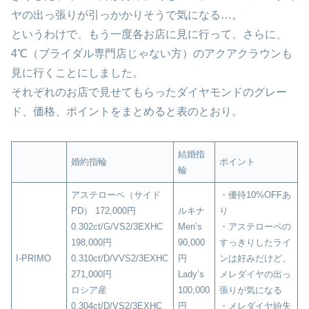
ヤの出っ張りが引っかかりそうで気になる…。
というわけで、もう一度各お店に見に行って、さらに、
4℃（ブライダル専門店じゃない方）のアクアクラウンも
見に行くことにしました。
それぞれのお店で見せてもらったダイヤモンドのグレー
ド、価格、ポイントをまとめると表のとおり。
結婚指
婚約指輪
ポイント
輪
アステローペ（サイド
・優待10%OFFあ
PD） 172,000円
ルキナ
り
0.302ct/G/VS2/3EXHC
Men’s
・アステローペの
198,000円
90,000
すっきりしたライ
I-PRIMO
0.310ct/D/VVS2/3EXHC
円
ンは好みだけど、
271,000円
Lady’s
メレダイヤの出っ
ロシア産
100,000
張りが気になる
0.304ct/D/VS2/3EXHC
円
・メレダイヤ紛失