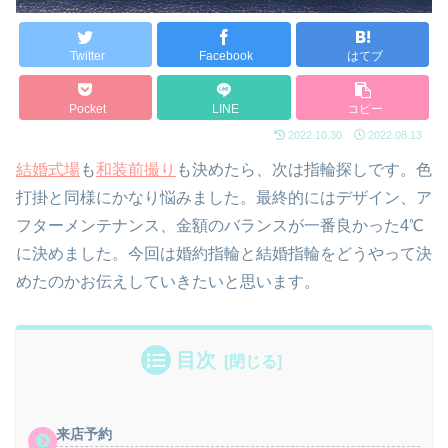
Twitter
Facebook
はてブ
Pocket
LINE
コピー
2022.10.30
2022.08.13
結婚式場
も
和装前撮り
も決めたら、次は指輪探しです。色
打掛と同様にかなり悩みました。最終的にはデザイン、ア
フターメンテナンス、金額のバランスが一番良かった4℃
に決めました。今回は婚約指輪と結婚指輪をどうやって決
めたのかお伝えしていきたいと思います。
目次
来店予約