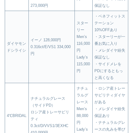
273,000円
保証なし
・ベネフィットス
スター
テーション
リー
10%OFFあり
Men’s
・スターリーが一
イーノ 128,000円
ダイヤモン
116,000
番お気に入り
0.316ct/E/VS1 334,000
ドシライシ
円
・メレダイヤ紛失
円
Lady’s
保証なし
115,000
・サイドメレを
円
PDにするともっ
と高くなる
ナチュ
・ロシア産トレー
ラルグ
サビリティダイヤ
ナチュラルグレース
レース
がある
（サイドPD）
Men’s
・メレダイヤ紛失
ロシア産トレーサビリ
4℃BRIDAL
88,000
保証あり
ティ
円
・ナチュラルグレ
0.3ct/D/VVS1/3EXHC
Lady’s
ースの丸みを帯び
410,000円